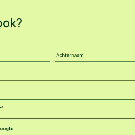
ook?
Achternaam
ee?
hoogte