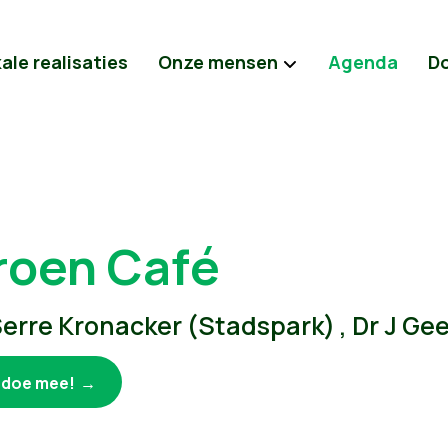
ale realisaties
Onze mensen
Agenda
D
roen Café
erre Kronacker (Stadspark) , Dr J Ge
k doe mee!