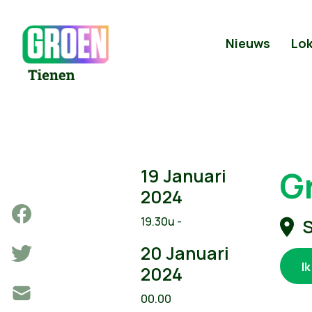
Nieuws
Lok
G
19 Januari
2024
19.30u -
S
20 Januari
I
2024
00.00