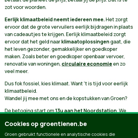
zot voor woorden.
Eerlijk klimaatbeleid neemt iedereen mee.
Het zorgt
ervoor dat de grote vervuilers eerlijk bijdragen in plaats
van cadeautjes te krijgen. Eerlijk klimaatbeleid zorgt
ervoor dat het geld naar
klimaatoplossingen
gaat, die
het leven gezonder, gemakkelijker en goedkoper
maken. Zoals beter en goedkoper openbaar vervoer,
renovatie van woningen,
circulaire economie
en zo
veel meer.
Dus fok fossiel, kies klimaat. Want 't is tijd voor eerlijk
klimaatbeleid.
Wandel jij mee met ons en de kopstukken van Groen?
De betoging start om
13u aan het Noordstation
. We
spreken af in de
Koning Albert-II-laan
(aan de
Cookies op groentienen.be
rechterkant van de fontein). Je zal een tent zien staan,
vlaggen en een gezellige Groenbende waar jij hopelijk
Groen gebruikt functionele en analytische cookies die