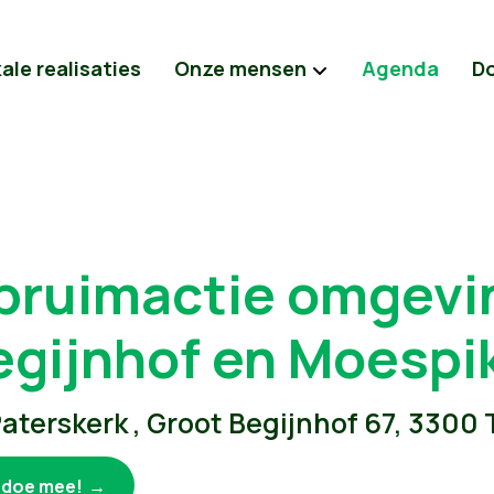
ale realisaties
Onze mensen
Agenda
D
pruimactie omgevin
egijnhof en Moespi
aterskerk , Groot Begijnhof 67, 3300
k doe mee!