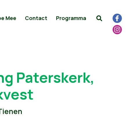
oe Mee
Contact
Programma
g Paterskerk,
kvest
 Tienen