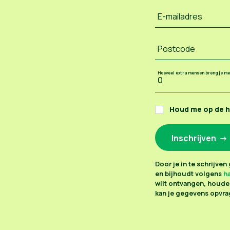
E-mailadres
Postcode
Hoeveel extra mensen breng je m
Houd me op de 
Door je in te schrijve
en bijhoudt volgens
ha
wilt ontvangen, houden
kan je gegevens opvrag