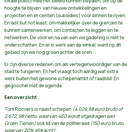
lokale
politici
mee
het
beleid
kunnen
bepalen
,
om
op de
hoogte
te
blijven
van
nieuwe
ontwikkelingen
en
projecten
en
er
centen
(subsidies)
voor
binnen
te
rijven
.
En last but not least,
om
makkelijker
over de
grenzen
te
kunnen
samenwerken
,
om
contacten
te
leggen
en
te
netwerken
. De
voor
en
na
van
een
vergadering
is
niet
te
onderschatten
. En
er
is
werk
aan
de
winkel
, want op
dit
gebied
zijn
we
nog
groen
achter
de
oren
.
Er zijn diverse redenen om als vertegenwoordiger van de
stad te fungeren. En het vraagt toch aardig wat extra
werk buiten het gewone schepenambt of raadslid. En
gegoochel met de agenda.
Een overzicht
Tom Roovers is naast schepen
(4.029,98 euro bruto of
2.672, 98 netto, waarvan 460 wordt afgedragen aan
Groen Tienen)
ook lid van de politieraad
(150 euro bruto,
waarvan 20% afdracht).