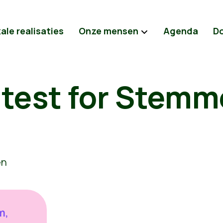
ale realisaties
Onze mensen
Agenda
D
a test for Stem
m,