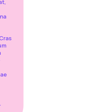
at,
gna
 Cras
ium
a
e
tae
.