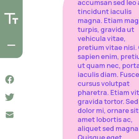
accumsan sed leo 
tincidunt iaculis
magna. Etiam ma
turpis, gravida ut
vehicula vitae,
pretium vitae nisi.
sapien enim, pret
ut quam nec, port
iaculis diam. Fusc
cursus volutpat
pharetra. Etiam vi
gravida tortor. Sed
dolor mi, ornare sit
amet lobortis ac,
aliquet sed magna
Quisque eget