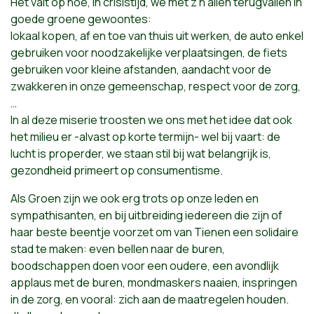
Het valt op hoe, in crisistijd, we met z’n allen terugvallen in
goede groene gewoontes:
lokaal kopen, af en toe van thuis uit werken, de auto enkel
gebruiken voor noodzakelijke verplaatsingen, de fiets
gebruiken voor kleine afstanden, aandacht voor de
zwakkeren in onze gemeenschap, respect voor de zorg,
…
In al deze miserie troosten we ons met het idee dat ook
het milieu er -alvast op korte termijn- wel bij vaart: de
lucht is properder, we staan stil bij wat belangrijk is,
gezondheid primeert op consumentisme.
Als Groen zijn we ook erg trots op onze leden en
sympathisanten, en bij uitbreiding iedereen die zijn of
haar beste beentje voorzet om van Tienen een solidaire
stad te maken: even bellen naar de buren,
boodschappen doen voor een oudere, een avondlijk
applaus met de buren, mondmaskers naaien, inspringen
in de zorg, en vooral: zich aan de maatregelen houden.