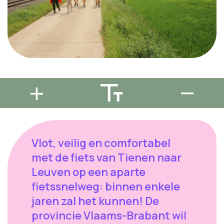
Vlot, veilig en comfortabel
met de fiets van Tienen naar
Leuven op een aparte
fietssnelweg: binnen enkele
jaren zal het kunnen! De
provincie Vlaams-Brabant wil