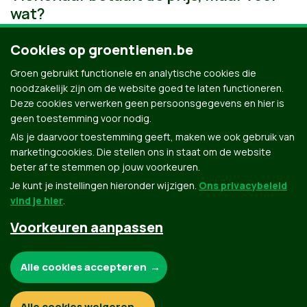
wat?
Cookies op groentienen.be
Groen gebruikt functionele en analytische cookies die
noodzakelijk zijn om de website goed te laten functioneren.
Deze cookies verwerken geen persoonsgegevens en hier is
geen toestemming voor nodig.
Als je daarvoor toestemming geeft, maken we ook gebruik van
marketingcookies. Die stellen ons in staat om de website
beter af te stemmen op jouw voorkeuren.
Je kunt je instellingen hieronder wijzigen.
Ons privacybeleid
vind je hier
.
Voorkeuren aanpassen
Groen.be
Noodzakelijke cookies:
Alle cookies accepteren
Contact
Privacybeleid
Functionele en analytische cookies:
Alle cookies weigeren