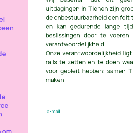
uitdagingen in Tienen zijn gr
de onbestuurbaarheid een feit 
el
en kan gedurende lange tij
 been
beslissingen door te voeren.
verantwoordelijkheid.
Onze verantwoordelijkheid lig
de
rails te zetten en te doen waar
voor gepleit hebben: samen T
maken.
de
wee
e-mail
n
n
n om