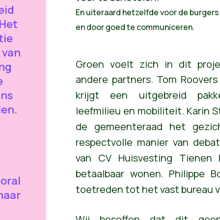
eid
En uiteraard hetzelfde voor de burgers:
Het
en door goed te communiceren.
tie
 van
Groen voelt zich in dit pro
ing
andere partners.
Tom Roovers 
e
ens
krijgt een uitgebreid pak
len.
leefmilieu en mobiliteit. Karin S
de gemeenteraad het gezich
respectvolle manier van debat
van CV Huisvesting Tienen
betaalbaar wonen. Philippe B
oral
toetreden tot het vast bureau
 naar
Wij beseffen dat dit geen