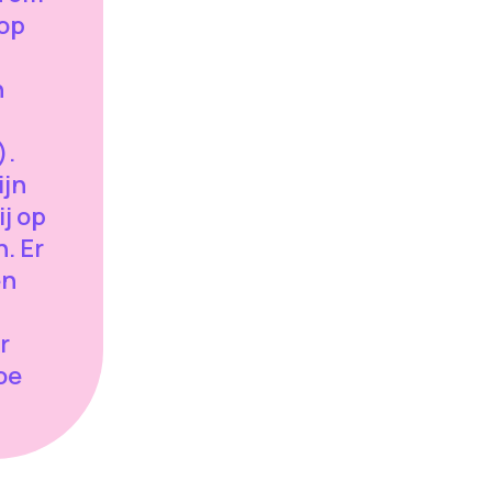
 op
n
).
ijn
ij op
n. Er
en
r
oe