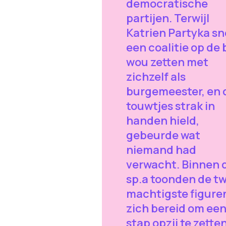
democratische
partijen. Terwijl
Katrien Partyka sn
een coalitie op de
wou zetten met
zichzelf als
burgemeester, en 
touwtjes strak in
handen hield,
gebeurde wat
niemand had
verwacht. Binnen 
sp.a toonden de t
machtigste figure
zich bereid om ee
stap opzij te zette