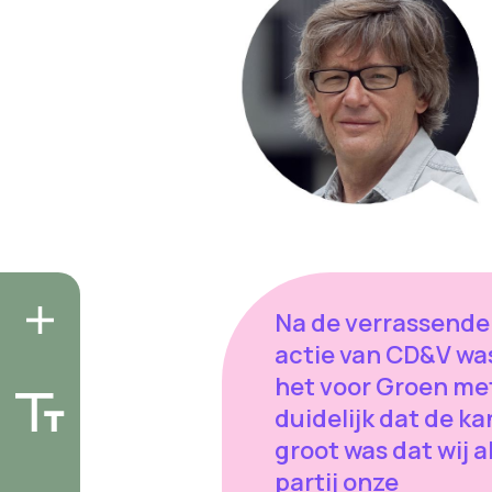
Na de verrassende
actie van CD&V wa
het voor Groen me
duidelijk dat de ka
groot was dat wij a
partij onze