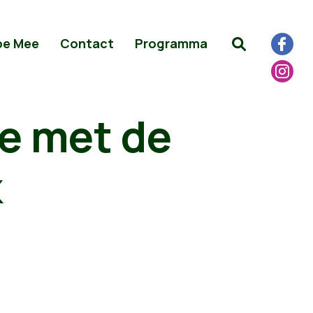
oe Mee
Contact
Programma
e met de
k