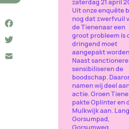
zaterdag 21 april 2
Uit onze enquête 
nog dat zwerfvuil 
de Tienenaar een
groot probleem is 
dringend moet
aangepakt worden
Naast sanctioneren
sensibiliseren de
boodschap. Daar
namen wij deel aa
actie. Groen Tien
pakte Oplinter en 
Mulkwijk aan. Lan
Gorsumpad,
Gorsumweg,