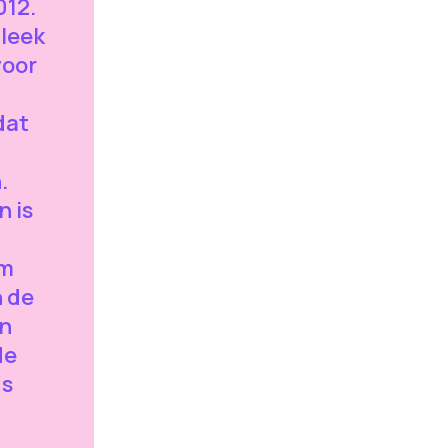
012.
bleek
voor
dat
.
 is
om
n de
en
de
gs