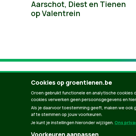
Aarschot, Diest en Tienen
op Valentrein
Cookies op groentienen.be
Groen gebruikt functionele en analytische cookies d
cookies verwerken geen persoonsgegevens en hier
Als je daarvoor toestemming geeft, maken we ook ge
af te stemmen op jouw voorkeuren.
Je kunt je instellingen hieronder wijzigen.
Ons privac
© Copyright Groen 2026 | Gemaakt met
Natio
Voorkeuren aanpassen