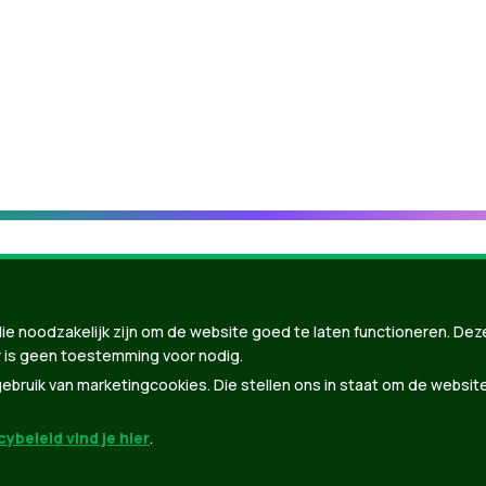
ie noodzakelijk zijn om de website goed te laten functioneren. Dez
 is geen toestemming voor nodig.
bruik van marketingcookies. Die stellen ons in staat om de websit
ybeleid vind je hier
.
nBuilder
| Gebouwd door
Tectonica