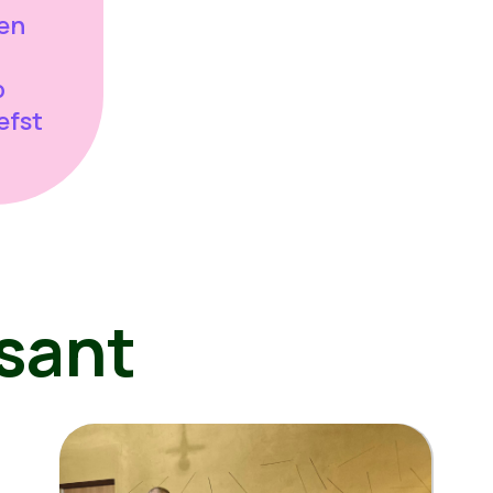
 en
p
efst
!
sant