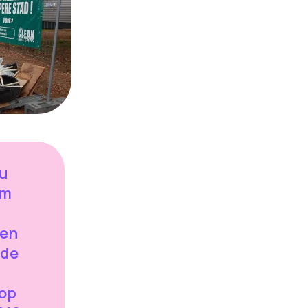
eu
om
 en
 de
op