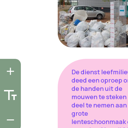
De dienst leefmili
deed een oproep 
de handen uit de
mouwen te steken
deel te nemen aan
grote
lenteschoonmaak 