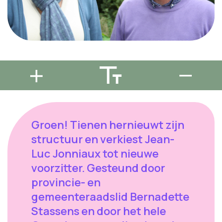
Groen! Tienen hernieuwt zijn
structuur en verkiest Jean-
Luc Jonniaux tot nieuwe
voorzitter. Gesteund door
provincie- en
gemeenteraadslid Bernadette
Stassens en door het hele