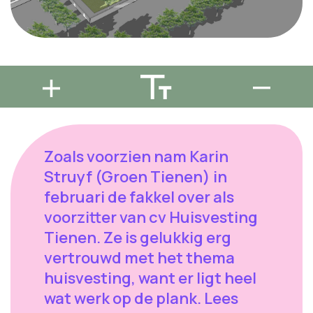
Zoals voorzien nam Karin
Struyf (Groen Tienen) in
februari de fakkel over als
voorzitter van cv Huisvesting
Tienen. Ze is gelukkig erg
vertrouwd met het thema
huisvesting, want er ligt heel
wat werk op de plank. Lees