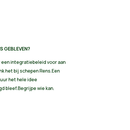
TS GEBLEVEN?
een integratiebeleid voor aan
onk het bij schepen Rens.Een
ur het hele idee
gd bleef.Begrijpe wie kan.