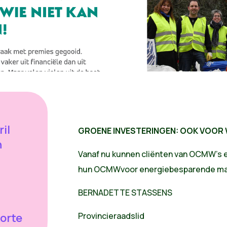
il
GROENE INVESTERINGEN: OOK VOOR W
n
Vanaf nu kunnen cliënten van OCMW's e
hun OCMWvoor energiebesparende maa
BERNADETTE STASSENS
orte
Provincieraadslid