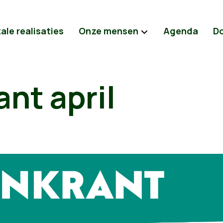
ale realisaties
Onze mensen
Agenda
D
nt april