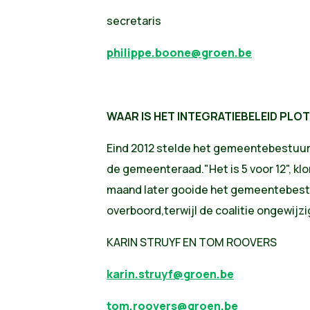
secretaris
philippe.boone@groen.be
WAAR IS HET INTEGRATIEBELEID PLO
Eind 2012 stelde het gemeentebestuur 
de gemeenteraad."Het is 5 voor 12", kl
maand later gooide het gemeentebestu
overboord,terwijl de coalitie ongewijzi
KARIN STRUYF EN TOM ROOVERS
karin.struyf@groen.be
tom.roovers@groen.be