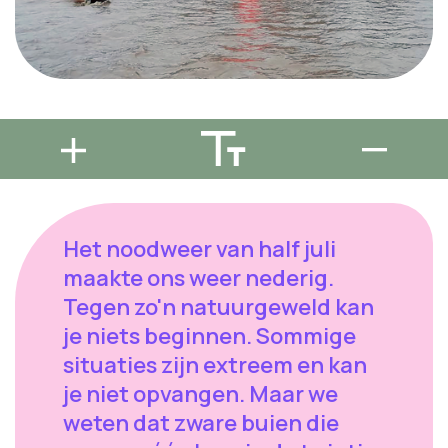
Het noodweer van half juli
maakte ons weer nederig.
Tegen zo'n natuurgeweld kan
je niets beginnen. Sommige
situaties zijn extreem en kan
je niet opvangen. Maar we
weten dat zware buien die