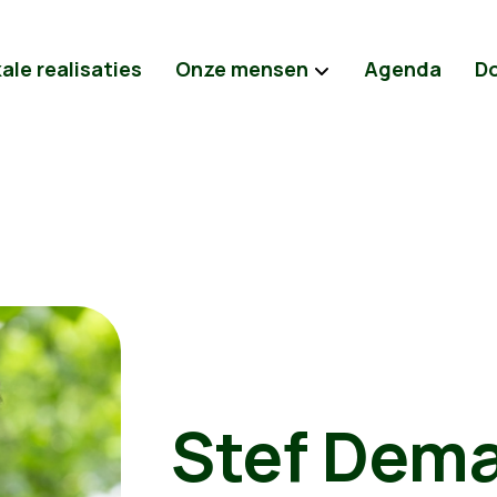
ale realisaties
Onze mensen
Agenda
D
Stef Dema