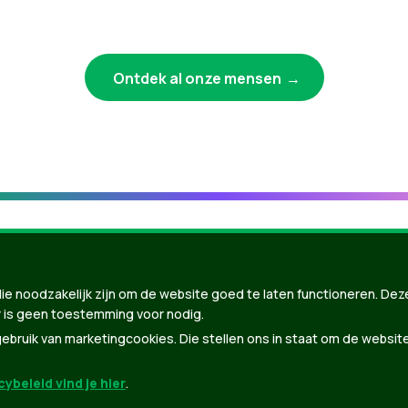
Ontdek al onze mensen
ie noodzakelijk zijn om de website goed te laten functioneren. Dez
 is geen toestemming voor nodig.
bruik van marketingcookies. Die stellen ons in staat om de websit
ybeleid vind je hier
.
nBuilder
| Gebouwd door
Tectonica