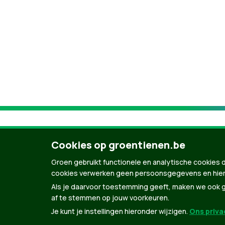
Cookies op groentienen.be
Groen gebruikt functionele en analytische cookies d
cookies verwerken geen persoonsgegevens en hier
Als je daarvoor toestemming geeft, maken we ook ge
af te stemmen op jouw voorkeuren.
Je kunt je instellingen hieronder wijzigen.
Ons privac
© Copyright Groen 2026 | Gemaakt met
Natio