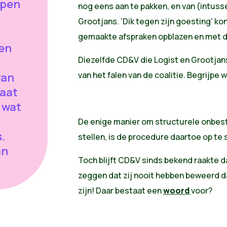
ppen
nog eens aan te pakken, en van (intus
Grootjans. 'Dik tegen zijn goesting' kon
gemaakte afspraken opblazen en met
en
Diezelfde CD&V die Logist en Grootjan
van het falen van de coalitie. Begrijpe 
van
aat
 wat
De enige manier om structurele onbest
.
stellen, is de procedure daartoe op te 
an
Toch blijft CD&V sinds bekend raakte dat
zeggen dat zij nooit hebben beweerd 
zijn! Daar bestaat een
woord
voor?