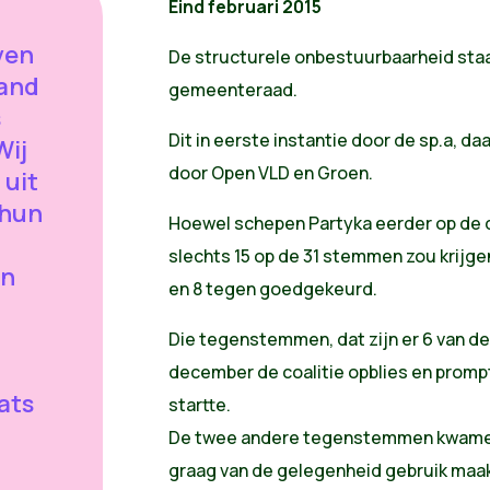
Eind februari 2015
ven
De structurele onbestuurbaarheid sta
tand
gemeenteraad.
s
Dit in eerste instantie door de sp.a, d
Wij
door Open VLD en Groen.
 uit
 hun
Hoewel schepen Partyka eerder op de d
slechts 15 op de 31 stemmen zou krijg
en
en 8 tegen goedgekeurd.
Die tegenstemmen, dat zijn er 6 van de
december de coalitie opblies en promp
ats
startte.
De twee andere tegenstemmen kwamen 
graag van de gelegenheid gebruik maak