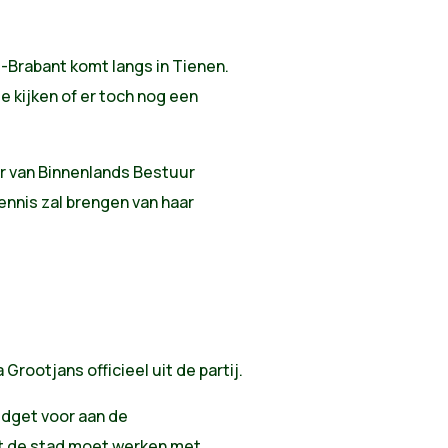
-Brabant komt langs in Tienen.
e kijken of er toch nog een
ter van Binnenlands Bestuur
nnis zal brengen van haar
Grootjans officieel uit de partij.
dget voor aan de
t de stad moet werken met