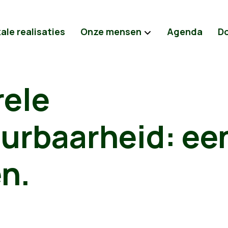
ale realisaties
Onze mensen
Agenda
D
rele
urbaarheid: ee
n.