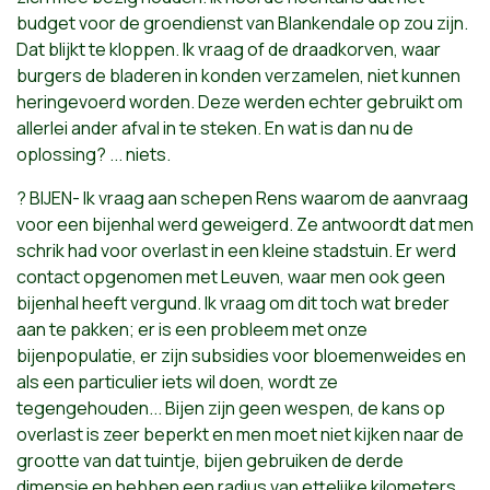
budget voor de groendienst van Blankendale op zou zijn.
Dat blijkt te kloppen. Ik vraag of de draadkorven, waar
burgers de bladeren in konden verzamelen, niet kunnen
heringevoerd worden. Deze werden echter gebruikt om
allerlei ander afval in te steken. En wat is dan nu de
oplossing? ... niets.
? BIJEN- Ik vraag aan schepen Rens waarom de aanvraag
voor een bijenhal werd geweigerd. Ze antwoordt dat men
schrik had voor overlast in een kleine stadstuin. Er werd
contact opgenomen met Leuven, waar men ook geen
bijenhal heeft vergund. Ik vraag om dit toch wat breder
aan te pakken; er is een probleem met onze
bijenpopulatie, er zijn subsidies voor bloemenweides en
als een particulier iets wil doen, wordt ze
tegengehouden... Bijen zijn geen wespen, de kans op
overlast is zeer beperkt en men moet niet kijken naar de
grootte van dat tuintje, bijen gebruiken de derde
dimensie en hebben een radius van ettelijke kilometers.