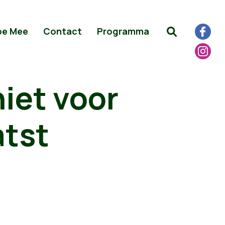
oe Mee
Contact
Programma
niet voor
atst