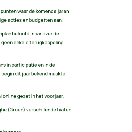
de punten waar de komende jaren
dige acties en budgetten aan.
nplan beloofd maar over de
t geen enkele terugkoppeling
 in participatie en in de
e begin dit jaar bekend maakte,
l online gezet in het voorjaar.
ghe (Groen) verschillende hiaten
n burgers.