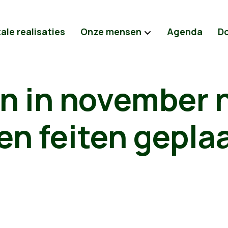
ale realisaties
Onze mensen
Agenda
D
en in november 
n feiten gepla