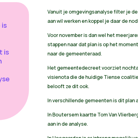
Vanuit je omgevingsanalyse filter je 
aan wil werken en koppel je daar de no
is
Voor november is dan wel het meerjare
stappen naar dat plan is op het momen
 is
naar de gemeenteraad.
n
Het gemeentedecreet voorziet nochtans
visienota die de huidige Tiense coaliti
yse
belooft ze dit ook.
In verschillende gemeenten is dit plan a
In Boutersem kaartte Tom Van Vlierber
aan in de analyse.
In Hoegaarden is er inbreng mogelijk va