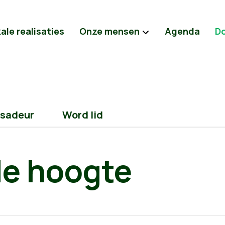
ale realisaties
Onze mensen
Agenda
D
sadeur
Word lid
 de hoogte