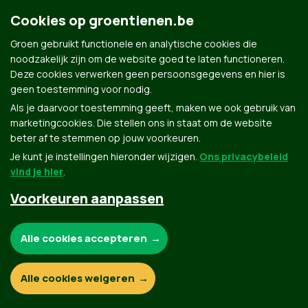
Cookies op groentienen.be
Groen gebruikt functionele en analytische cookies die
noodzakelijk zijn om de website goed te laten functioneren.
Deze cookies verwerken geen persoonsgegevens en hier is
Groen.be
geen toestemming voor nodig.
Als je daarvoor toestemming geeft, maken we ook gebruik van
marketingcookies. Die stellen ons in staat om de website
Contact
Privacybeleid
beter af te stemmen op jouw voorkeuren.
Je kunt je instellingen hieronder wijzigen.
Ons privacybeleid
© Copyright Groen 2026 | Gemaakt met
NationBuilder
| Gebouwd door
Tectonica
vind je hier
.
Voorkeuren aanpassen
Noodzakelijke cookies:
Alle cookies accepteren
Functionele en analytische cookies:
Alle cookies weigeren